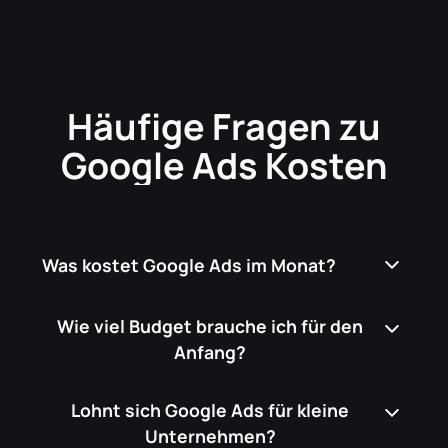
Häufige Fragen zu
Google Ads Kosten
Was kostet Google Ads im Monat?
Das hängt von Branche, Wettbewerb und
Wie viel Budget brauche ich für den
Klickpreis ab. Bei lokalen Dienstleistern
Anfang?
liegen sinnvolle Startbudgets oft
zwischen einigen hundert und wenigen
So viel, dass genug Klicks und damit
Lohnt sich Google Ads für kleine
Daten zusammenkommen. Faustregel:
tausend Euro pro Monat. Der Rechner
Unternehmen?