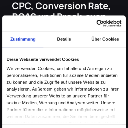
CPC, Conversion Rate,
ROAS und Break-even
Diese vier Kennzahlen entscheiden, ob sich
Google Ads für dich rechnet. Hier jede in
Zustimmung
Details
Über Cookies
einem Satz erklärt, damit dein Ergebnis oben
für dich Sinn ergibt.
Diese Webseite verwendet Cookies
Wir verwenden Cookies, um Inhalte und Anzeigen zu
CPC:
personalisieren, Funktionen für soziale Medien anbieten
zu können und die Zugriffe auf unsere Website zu
Was du im Schnitt pro Klick auf deine
analysieren. Außerdem geben wir Informationen zu Ihrer
Anzeige zahlst.
Verwendung unserer Website an unsere Partner für
soziale Medien, Werbung und Analysen weiter. Unsere
Partner führen diese Informationen möglicherweise mit
Conversion Rate:
weiteren Daten zusammen, die Sie ihnen bereitgestellt
haben oder die sie im Rahmen Ihrer Nutzung der Dienste
Der Anteil der Besucher, der zu einer