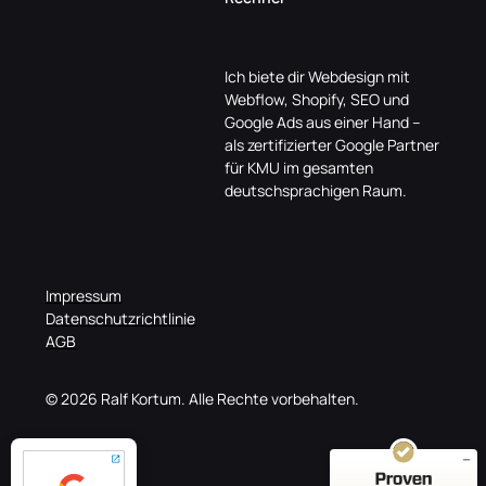
Ich biete dir Webdesign mit
Webflow, Shopify, SEO und
Google Ads aus einer Hand –
als zertifizierter Google Partner
für KMU im gesamten
deutschsprachigen Raum.
Kundenbewertungen und Erfahrungen zu
Impressum
Ralf
Datenschutzrichtlinie
AGB
SEHR GUT
%
100
Empfehlungen auf
© 2026 Ralf Kortum. Alle Rechte vorbehalten.
ProvenExpert.com
5,00
/
5,00
10
Bewertungen auf ProvenExpert.com