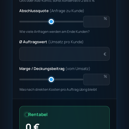
GA4 oder Ads-Konto, sonst konservativ 2 bis 5 %
Abschlussquote
(Anfrage zu Kunde)
%
Wie viele Anfragen werden am Ende Kunden?
Ø Auftragswert
(Umsatz pro Kunde)
€
Marge / Deckungsbeitrag
(vom Umsatz)
%
Was nach direkten Kosten pro Auftrag übrig bleibt
Rentabel
0 €